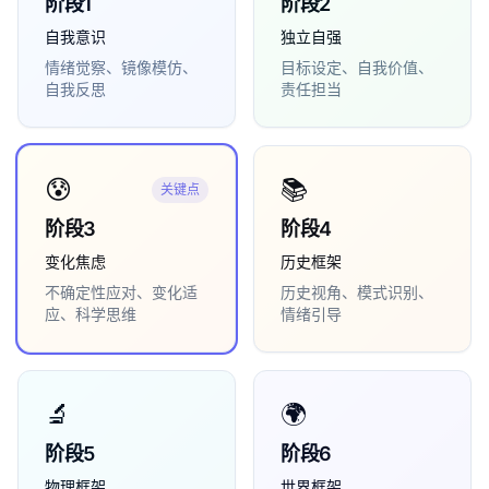
阶段
1
阶段
2
自我意识
独立自强
情绪觉察、镜像模仿、
目标设定、自我价值、
自我反思
责任担当
😰
📚
关键点
阶段
3
阶段
4
变化焦虑
历史框架
不确定性应对、变化适
历史视角、模式识别、
应、科学思维
情绪引导
🔬
🌍
阶段
5
阶段
6
物理框架
世界框架